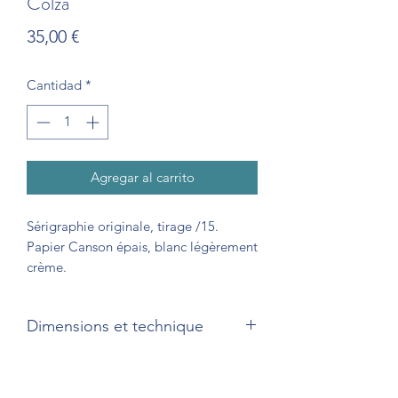
Colza
Precio
35,00 €
Cantidad
*
Agregar al carrito
Sérigraphie originale, tirage /15.
Papier Canson épais, blanc légèrement
crème.
Dimensions et technique
32 x 24 cm
Sérigraphie quadrichrome sur papier.