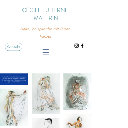
CÉCILE LUHERNE,
MALERIN
Hallo, ich spreche mit Ihnen
Farben
Kontakt
Section fourre-tout de dessins, croquis,
encres et expérimentations diverses.
Si ces travaux vous intéressent, n'hésitez
pas à me contacter!