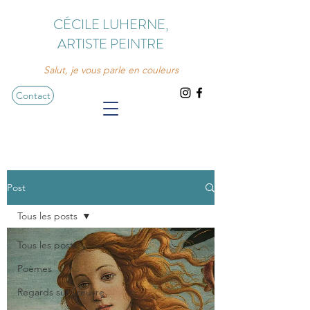
CÉCILE LUHERNE,
ARTISTE PEINTRE
Salut, je vous parle en couleurs
Contact
Post
Tous les posts
Tous les posts
Poèmes
Regards sur l'œuvre