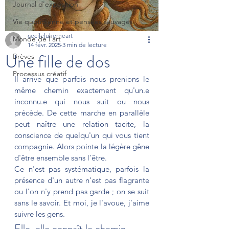
Journal d'exposition
Vie quotidienne et pensées sauvages
cecileluherneart
Monde de l'art
14 févr. 2025
3 min de lecture
Une fille de dos
Brèves
Processus créatif
Il arrive que parfois nous prenions le 
même chemin exactement qu'un.e 
inconnu.e qui nous suit ou nous 
précède. De cette marche en parallèle 
peut naître une relation tacite, la 
conscience de quelqu'un qui vous tient 
compagnie. Alors pointe la légère gêne 
d'être ensemble sans l'être. 
Ce n'est pas systématique, parfois la 
présence d'un autre n'est pas flagrante 
ou l'on n'y prend pas garde ; on se suit 
sans le savoir. Et moi, je l'avoue, j'aime 
suivre les gens. 
Elle, elle connaît le chemin