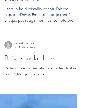
2 min de lecture
leur ballet les volutes ténues Leurs plans
évanescents aux variations subtiles. Dans la
Sourire d'hiver
nappe mobile, lyrique, incertaine, L'azur
opaque et mat, lors de trouées soudaines
Il fait un froid cristallin ce soir, l'air est
Rend l'image à l'espace
piquant d'hiver. Emmitouflée, je sens à
chaque pas rougir mon nez. Le froid prend
tout ce...
cecileluherneart
2 min de lecture
Brève sous la pluie
Réflexions et observations en attendant un
bus. Petites joies du réel.