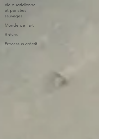
Vie quotidienne
et pensées
sauvages
Monde de l'art
Brèves
Processus créatif