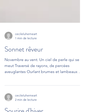
cecileluherneart
1 min de lecture
Sonnet rêveur
Novembre au vent. Un ciel de perle qui se
meut Traversé de rayons, de percées
aveuglantes Ourlant brumes et lambeaux de
nuances vibrantes, Effiloche sa ouate en
nuances gris-bleu. Je rêve assise, vague, et
mes pensées labiles Se perdent sans
ancrage dans le film des nues. Je suis dans
cecileluherneart