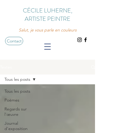
CÉCILE LUHERNE,
ARTISTE PEINTRE
Salut, je vous parle en couleurs
Contact
Textes
Tous les posts
Tous les posts
Poèmes
Regards sur
l'œuvre
Journal
d'exposition