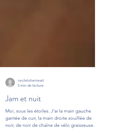
cecileluherneart
5 min de lecture
Jam et nuit
Moi, sous les étoiles. J'ai la main gauche