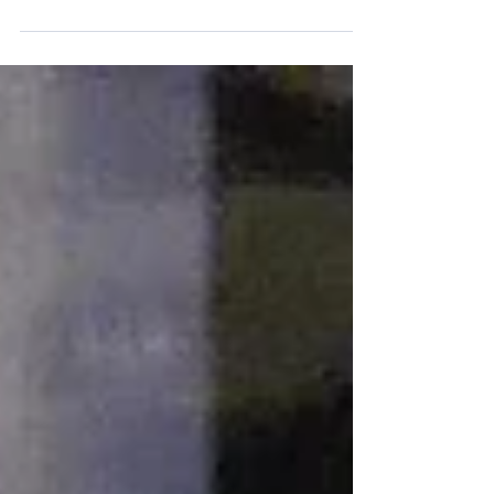
gantée de cuir, la main droite souillée de
noir, de noir de chaîne de vélo graisseuse
emballée coincée, à décoincer, de ma main
droite pour ce faire dégantée, à mi-chemin
entre le Little Beetle et sa jam qui continue la
nuit musicale, et mon chez moi douillet
promesse de sommeil-silence. Ce fut ardu et
pénible de retirer ce bout de tendeur
détendu enroulé dans mon plateau arrière,
tout crotté de cambouis. En partant dans la
nuit, ce