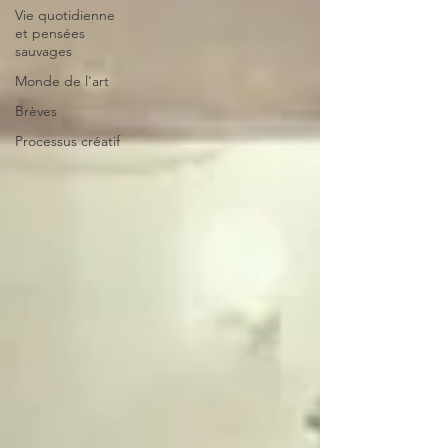
Vie quotidienne
et pensées
sauvages
Monde de l'art
Brèves
Processus créatif