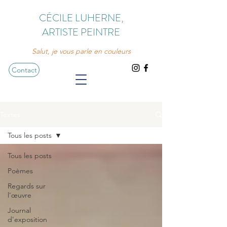
CÉCILE LUHERNE,
ARTISTE PEINTRE
Salut, je vous parle en couleurs
Contact
Textes
Tous les posts
Tous les posts
Poèmes
Regards sur
l'œuvre
Journal
d'exposition