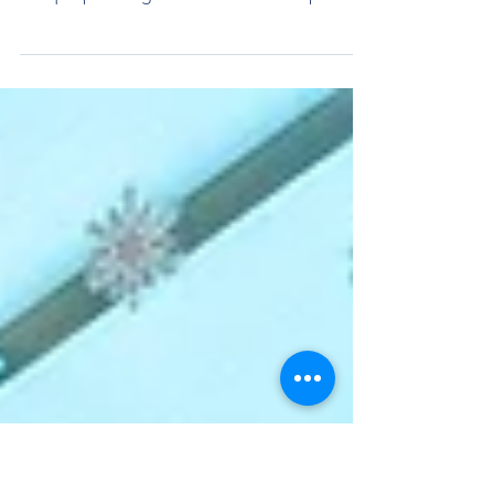
Sourire d'hiver
Il fait un froid cristallin ce soir, l'air est
piquant d'hiver. Emmitouflée, je sens à
chaque pas rougir mon nez. Le froid prend
tout ce...