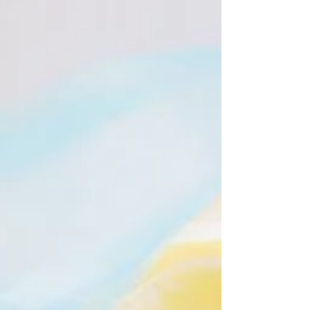
mes pensées labiles Se perdent sans
ancrage dans le film des nues. Je suis dans
leur ballet les volutes ténues Leurs plans
évanescents aux variations subtiles. Dans la
nappe mobile, lyrique, incertaine, L'azur
opaque et mat, lors de trouées soudaines
Rend l'image à l'espace