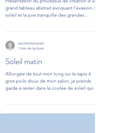
2 min de lecture
Les grandes vacances
Présentation du processus de création d'un
grand tableau abstrait évoquant l'évasion, le
soleil et la joie tranquille des grandes
vacances.
cecileluherneart
1 min de lecture
Soleil matin
Allongée de tout mon long sur le tapis à
gros poils doux de mon salon, je prends
garde à rester dans la coulée de soleil qui se
déverse à...