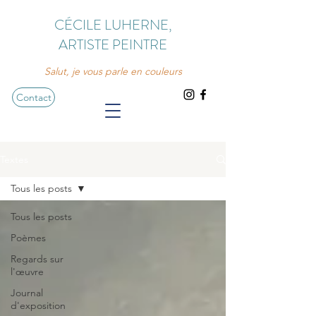
CÉCILE LUHERNE,
ARTISTE PEINTRE
Salut, je vous parle en couleurs
Contact
Textes
Tous les posts
Tous les posts
Poèmes
Regards sur
l'œuvre
Journal
d'exposition