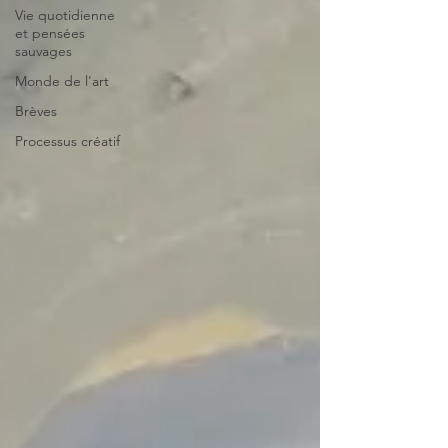
Vie quotidienne
et pensées
sauvages
Monde de l'art
Brèves
Processus créatif